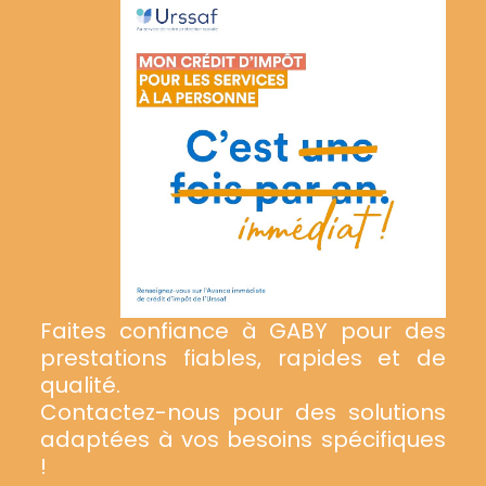
Faites confiance à GABY pour des
prestations fiables, rapides et de
qualité.
Contactez-nous pour des solutions
adaptées à vos besoins spécifiques
!